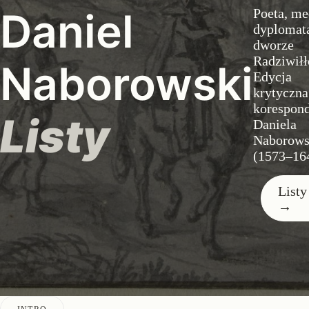
Daniel
Poeta, me
dyplomat
dworze
Radziwiłł
Naborowski
Edycja
krytyczna
korespond
Listy
Daniela
Naborows
(1573–16
Listy