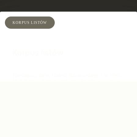
KORPUS LISTÓW
Korpus listów
Transliteracja listów Daniela Naborowskiego z lat 1596–
1640. Korpus obejmuje ślady jego działalności od czasów
studenckich aż po śmierć.
landing.explore